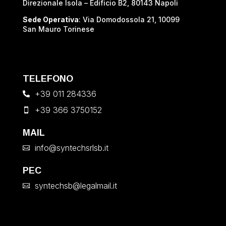
Direzionale Isola – Edificio B2, 80143 Napoli
Sede Operativa
: Via Domodossola 21, 10099
San Mauro Torinese
TELEFONO
+39 011 284336

+39 366 3750152

MAIL
info@syntechsrlsb.it

PEC
syntechsb@legalmail.it
